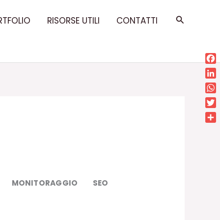
Cerca
RTFOLIO
RISORSE UTILI
CONTATTI
Fa
Lin
Wh
Twi
Con
MONITORAGGIO
SEO