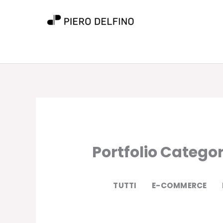
Vai
al
contenuto
SITO WEB
SITO WEB
Portfolio Catego
censoristi
Ascensoristi for 
TUTTI
E-COMMERCE