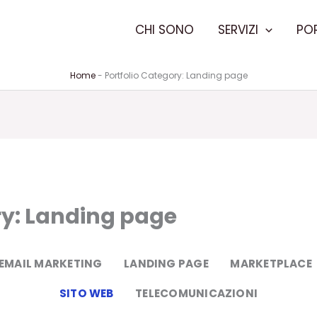
CHI SONO
SERVIZI
PO
Home
-
Portfolio Category: Landing page
SITO WEB
ry: Landing page
Jobs
San Severino Scacchi
EMAIL MARKETING
LANDING PAGE
MARKETPLACE
SITO WEB
TELECOMUNICAZIONI