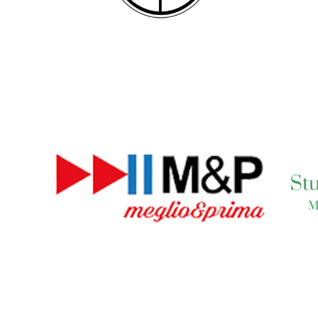
Cognigni
E-COMMERCE
SITO WEB
ino
Terre d’Arengo