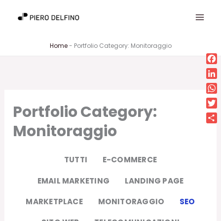
Vai
al
contenuto
Home
-
Portfolio Category: Monitoraggio
Fa
Lin
Wh
Portfolio Category:
Twi
Monitoraggio
Con
TUTTI
E-COMMERCE
EMAIL MARKETING
LANDING PAGE
MARKETPLACE
MONITORAGGIO
SEO