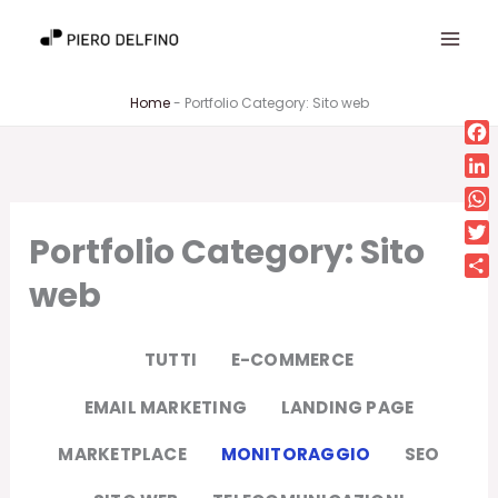
Vai
al
contenuto
Home
-
Portfolio Category: Sito web
Fa
Lin
Wh
Portfolio Category: Sito
Twi
web
Con
TUTTI
E-COMMERCE
EMAIL MARKETING
LANDING PAGE
MARKETPLACE
MONITORAGGIO
SEO