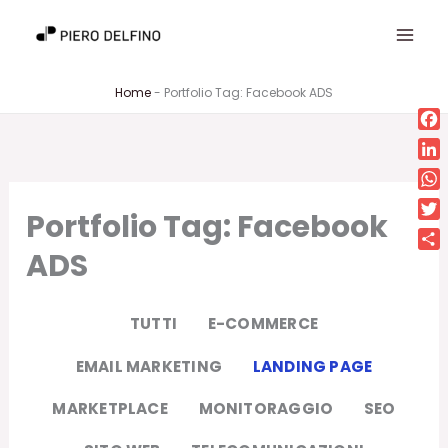
Vai
al
contenuto
Home
-
Portfolio Tag: Facebook ADS
Fa
Lin
Wh
Portfolio Tag: Facebook
Twi
ADS
Con
TUTTI
E-COMMERCE
EMAIL MARKETING
LANDING PAGE
MARKETPLACE
MONITORAGGIO
SEO