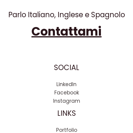
k
n
p
d
i
Parlo Italiano, Inglese e Spagnolo
Contattami
SOCIAL
LinkedIn
Facebook
Instagram
LINKS
Portfolio