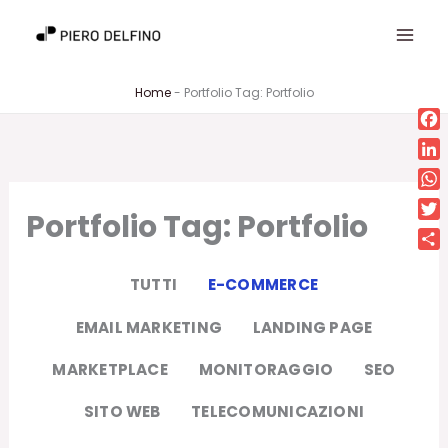
Vai
al
contenuto
Home
-
Portfolio Tag: Portfolio
Fa
Lin
Wh
Portfolio Tag: Portfolio
Twi
Con
TUTTI
E-COMMERCE
EMAIL MARKETING
LANDING PAGE
MARKETPLACE
MONITORAGGIO
SEO
SITO WEB
TELECOMUNICAZIONI