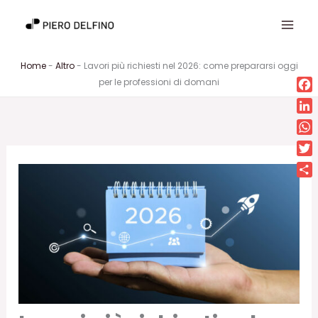
Vai
al
contenuto
Home
-
Altro
-
Lavori più richiesti nel 2026: come prepararsi oggi
per le professioni di domani
Fa
Lin
Wh
Twi
Con