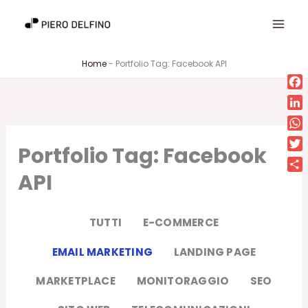
Vai
al
contenuto
Home
-
Portfolio Tag: Facebook API
Fa
Lin
Wh
Portfolio Tag: Facebook
Twi
API
Con
TUTTI
E-COMMERCE
EMAIL MARKETING
LANDING PAGE
MARKETPLACE
MONITORAGGIO
SEO