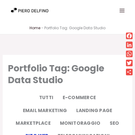
Vai
al
contenuto
Home
-
Portfolio Tag: Google Data Studio
Fa
Lin
Wh
Portfolio Tag: Google
Twi
Data Studio
Con
TUTTI
E-COMMERCE
EMAIL MARKETING
LANDING PAGE
MARKETPLACE
MONITORAGGIO
SEO