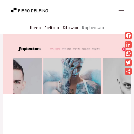
Vai
al
contenuto
Home
-
Portfolio
-
Sito web
-
Rapteratura
Fa
Lin
Wh
Twi
Con