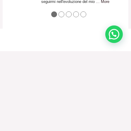
seguirmi nell'evoluzione del mio
… More
●
●
●
●
●
Parlo Italiano, Inglese e Spagnolo
Contattami
SOCIAL
LinkedIn