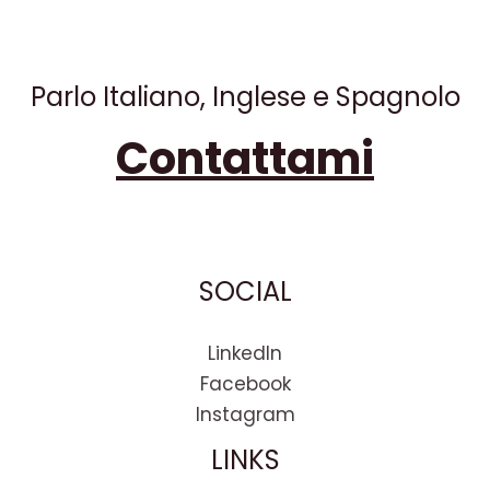
o
d
A
e
v
o
I
p
r
i
k
n
p
d
i
Parlo Italiano, Inglese e Spagnolo
Contattami
SOCIAL
LinkedIn
Facebook
Instagram
LINKS