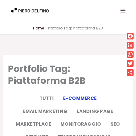
Vai
al
contenuto
Home
-
Portfolio Tag: Piattaforma B2B
Fa
Lin
Wh
Portfolio Tag:
Twi
Piattaforma B2B
Con
TUTTI
E-COMMERCE
EMAIL MARKETING
LANDING PAGE
MARKETPLACE
MONITORAGGIO
SEO