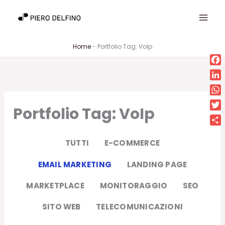
Vai
al
contenuto
Home
-
Portfolio Tag: VoIp
Fa
Lin
Wh
Portfolio Tag: VoIp
Twi
Con
TUTTI
E-COMMERCE
EMAIL MARKETING
LANDING PAGE
MARKETPLACE
MONITORAGGIO
SEO
SITO WEB
TELECOMUNICAZIONI