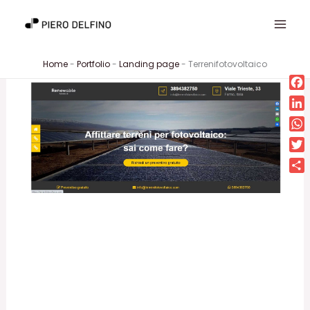
Vai
al
contenuto
Home
-
Portfolio
-
Landing page
-
Terrenifotovoltaico
Fa
Lin
Wh
Twi
Con