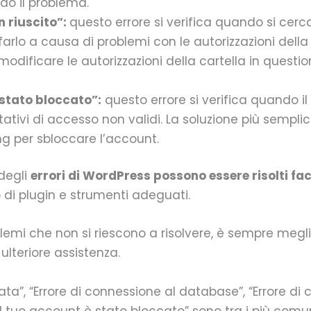
do il problema.
n riuscito”:
questo errore si verifica quando si cerca 
arlo a causa di problemi con le autorizzazioni della 
odificare le autorizzazioni della cartella in questio
 stato bloccato”:
questo errore si verifica quando il
tivi di accesso non validi. La soluzione più semplice
ing per sbloccare l’account.
 degli
errori di WordPress possono essere risolti fa
o di plugin e strumenti adeguati.
blemi che non si riescono a risolvere, è sempre megli
 ulteriore assistenza.
ata”, “Errore di connessione al database”, “Errore di
 “Il tuo account è stato bloccato” sono tra i più comu