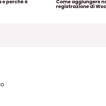
a e perché è
Come aggiungere no
registrazione di W
lo