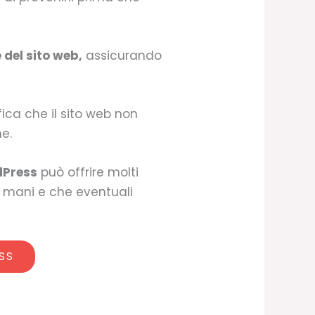
del sito web,
assicurando
fica che il sito web non
he.
dPress
può offrire molti
ne mani e che eventuali
SS