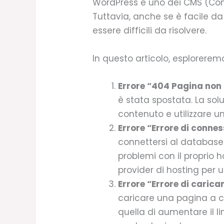
WordPress è uno dei CMS (Cont
Tuttavia, anche se è facile d
essere difficili da risolvere.
In questo articolo, esplorerem
Errore “404 Pagina non
è stata spostata. La sol
contenuto e utilizzare un
Errore “Errore di conne
connettersi al database
problemi con il proprio h
provider di hosting per u
Errore “Errore di caric
caricare una pagina a ca
quella di aumentare il l