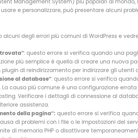
ent Management System) più popolari al mondo, utili
a usare e personalizzare, può presentare alcuni pr
o alcuni degli errori più comuni di WordPress e vedr
 trovata”
: questo errore si verifica quando una pag
uzione più semplice è quella di creare una nuova pa
 plugin di reindirizzamento per indirizzare gli utenti
ssione al database”
: questo errore si verifica quando
. La causa più comune è una configurazione errata 
osting. Verificare i dettagli di connessione al datab
lteriore assistenza.
amento della pagina”:
questo errore si verifica quand
usa di problemi con i file o le impostazioni del ser
imite di memoria PHP o disattivare temporaneamente