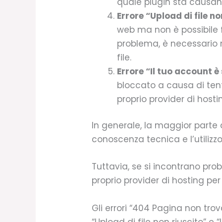
quale plugin sta causan
Errore “Upload di file no
web ma non è possibile f
problema, è necessario m
file.
Errore “Il tuo account è
bloccato a causa di tenta
proprio provider di host
In generale, la maggior parte
conoscenza tecnica e l’utilizz
Tuttavia, se si incontrano pro
proprio provider di hosting per
Gli errori “404 Pagina non trov
“Upload di file non riuscito” e