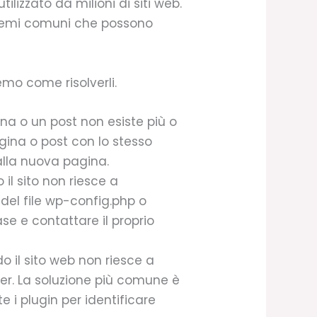
zzato da milioni di siti web.
oblemi comuni che possono
emo come risolverli.
ina o un post non esiste più o
gina o post con lo stesso
 alla nuova pagina.
 il sito non riesce a
del file wp-config.php o
ase e contattare il proprio
o il sito web non riesce a
ver. La soluzione più comune è
 i plugin per identificare