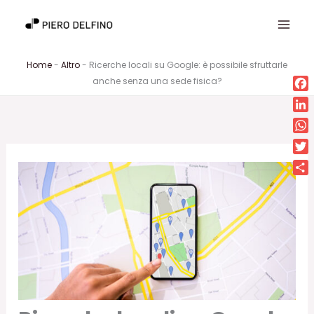
Vai
al
contenuto
Home
-
Altro
-
Ricerche locali su Google: è possibile sfruttarle
anche senza una sede fisica?
Fa
Lin
Wh
Twi
Con