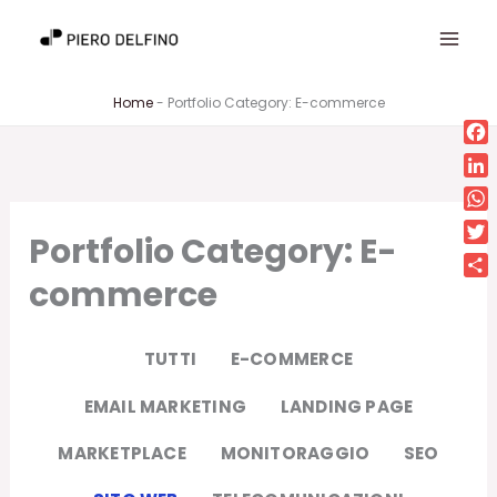
Vai
al
contenuto
Home
-
Portfolio Category: E-commerce
Fa
Lin
Wh
Portfolio Category: E-
Twi
commerce
Con
TUTTI
E-COMMERCE
EMAIL MARKETING
LANDING PAGE
MARKETPLACE
MONITORAGGIO
SEO