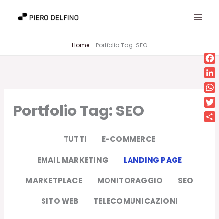
Vai
al
contenuto
Home
-
Portfolio Tag: SEO
Fa
Lin
Wh
Portfolio Tag: SEO
Twi
Con
TUTTI
E-COMMERCE
EMAIL MARKETING
LANDING PAGE
MARKETPLACE
MONITORAGGIO
SEO
SITO WEB
TELECOMUNICAZIONI