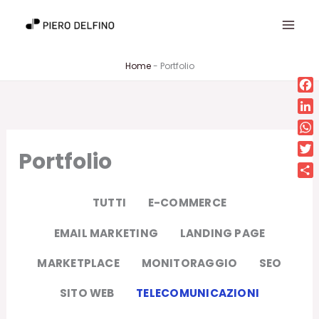
Vai
al
contenuto
Home
-
Portfolio
Fa
Lin
Wh
Portfolio
Twi
Con
TUTTI
E-COMMERCE
EMAIL MARKETING
LANDING PAGE
MARKETPLACE
MONITORAGGIO
SEO
SITO WEB
TELECOMUNICAZIONI