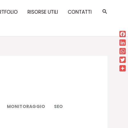
Cerca
RTFOLIO
RISORSE UTILI
CONTATTI
Fa
Lin
Wh
Twi
Con
MONITORAGGIO
SEO