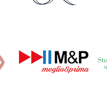
E-COMMERCE
SITO WEB
ino
Terre d’Arengo