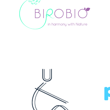
MONITORAGGIO
Poolito
SITO WEB
LANDING PAGE
SEO
Studio Medico
gi
Cognigni