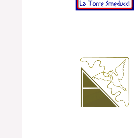
SITO WEB
SITO WEB
newable
Rapteratura
Venture