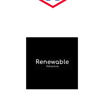
telecomunicazioni
SITO WEB
Palazzo Ciotti