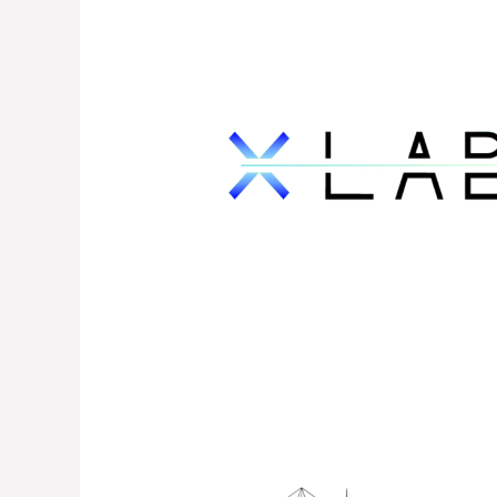
ERCE
SEO
SITO WEB
SITO WEB
MONITORAGGIO
ction Srls
Lavascani